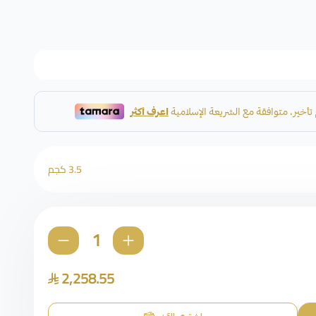
3.5 كجم
2,258.55