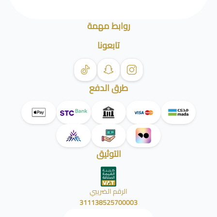
روابط مهمة
تابعونا
طرق الدفع
التوثيق
الرقم الضريبي
311138525700003