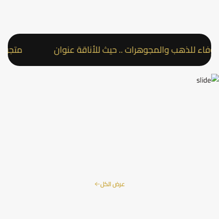
ء للذهب والمجوهرات .. حيث للأناقة عنوان
متجر عقد ال
عرض الكل