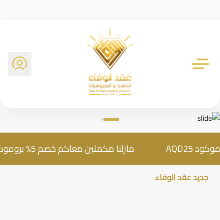
شركة عقد الوفاء للذهب
مازلنا مكملين معاكم خصم 5% بروموكود AQD25
جديد عقد الوفاء