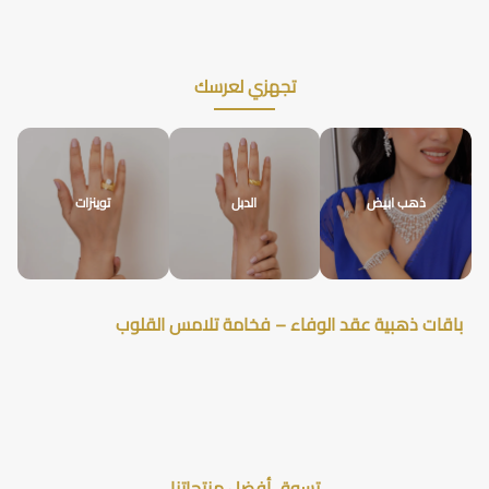
تجهزي لعرسك
ذهب ابيض
الدبل
توينزات
باقات ذهبية عقد الوفاء – فخامة تلامس القلوب
تسوق أفضل منتجاتنا