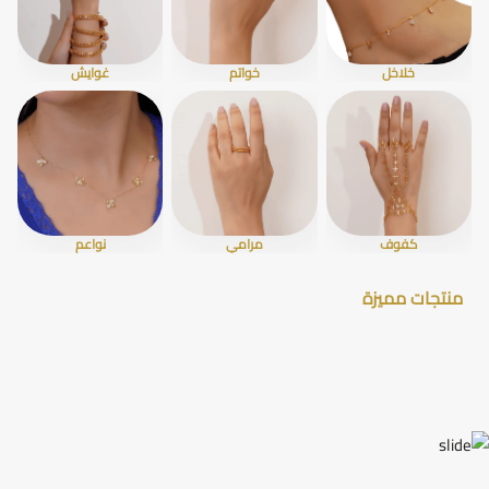
خلاخل
خواتم
غوايش
كفوف
مرامي
نواعم
منتجات مميزة