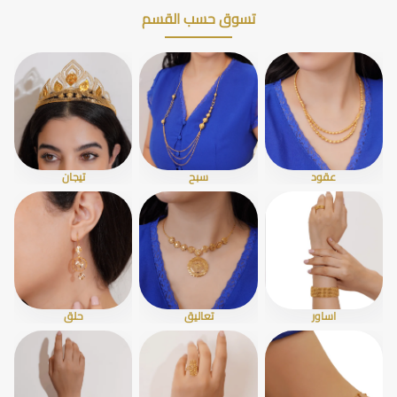
تسوق حسب القسم
عقود
سبح
تيجان
اساور
تعاليق
حلق