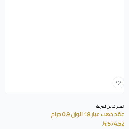
السعر شامل الضريبة
عقد ذهب عيار 18 الوزن 0.9 جرام
574.52