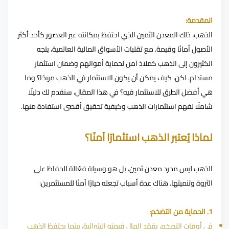
المقدمة:
الذهب، ذلك المعدن الثمين الذي احتفظ بمكانته عبر العصور كأحد أكثر
الأصول أمانًا وقيمة. مع تقلبات الأسواق المالية العالمية، يتجه
الكثيرون إلى الذهب كملاذ آمن لحماية أموالهم وضمان استثمار
مستدام. لكن، كيف يمكن أن يكون الاستثمار في الذهب مربحًا؟ وما
هي أفضل الطرق للاستثمار فيه؟ في هذا المقال، سنقدم لك دليلًا
شاملًا لفهم استثمارات الذهب وكيفية تحقيق أقصى استفادة منها.
لماذا يُعتبر الذهب استثمارًا آمنًا؟
الذهب ليس مجرد معدن ثمين، بل هو وسيلة فعّالة للحفاظ على
الثروة وتنميتها. هناك عدة أسباب تجعله خيارًا آمنًا للمستثمرين:
1. الحماية من التضخم:
في أوقات التضخم، يفقد المال قيمته الشرائية، بينما يحتفظ الذهب