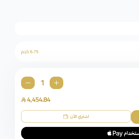
6.75 كجم
4,454.84
اشتري الآن