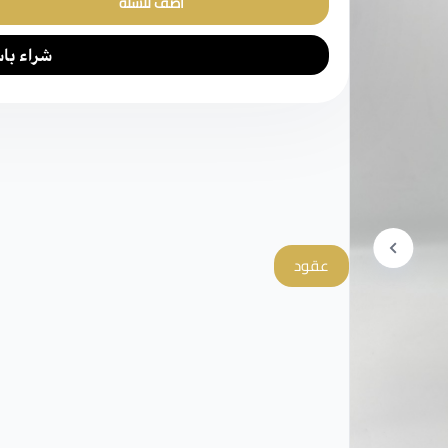
أضف للسلة
عقود