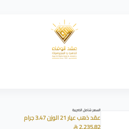
شركة عقد الوفاء للذهب
السعر شامل الضريبة
عقد ذهب عيار 21 الوزن 3.47 جرام
2,235.82