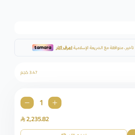
3.47 كجم
2,235.82