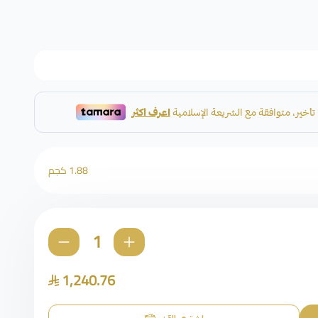
1.88 كجم
1,240.76