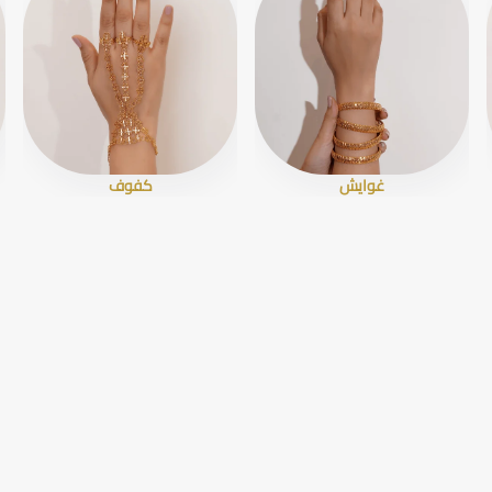
غوايش
كفوف