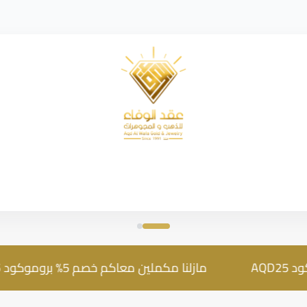
شركة عقد الوفاء للذهب
مازلنا مكملين معاكم خصم 5% بروموكود AQD25