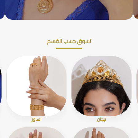
تسوق حسب القسم
تيجان
اساور