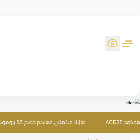
مازلنا مكملين معاكم خصم 5% بروموكود AQD25