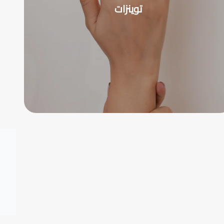
توينزات