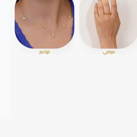
مرامي
نواعم