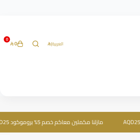
0
0
العربية
|
مازلنا مكملين معاكم خصم 5% بروموكود AQD25