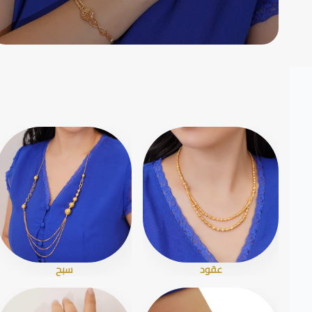
عقود
سبح