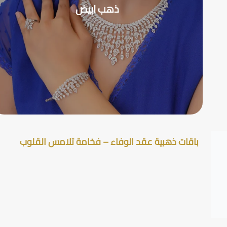
ذهب ابيض
باقات ذهبية عقد الوفاء – فخامة تلامس القلوب