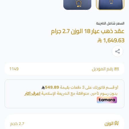
السعر شامل الضريبة
عقد ذهب عيار 18 الوزن 2.7 جرام
1,649.63
رقم الموديل
1149
الوزن
2.7 كجم