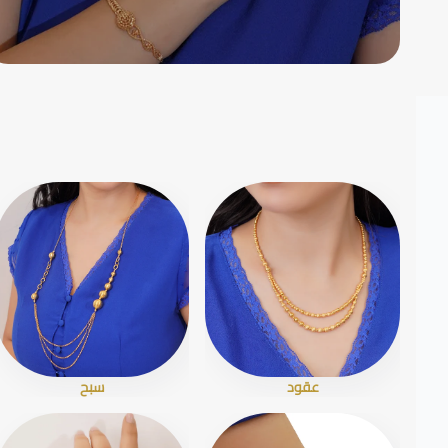
عقود
سبح