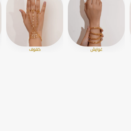
غوايش
كفوف