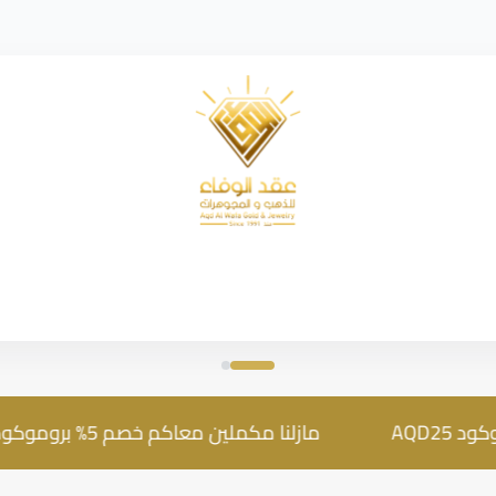
شركة عقد الوفاء للذهب
مازلنا مكملين معاكم خصم 5% بروموكود AQD25