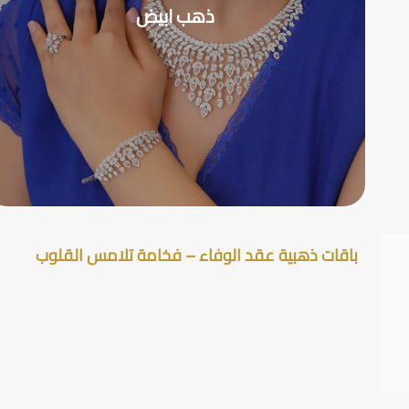
ذهب ابيض
باقات ذهبية عقد الوفاء – فخامة تلامس القلوب