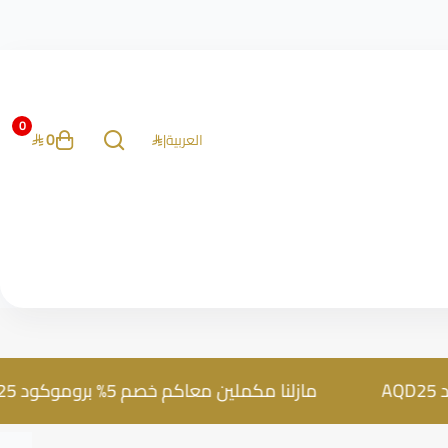
0
0
العربية
|
مازلنا مكملين معاكم خصم 5% بروموكود AQD25