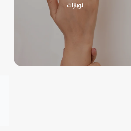
توينزات