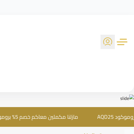
مازلنا مكملين معاكم خصم 5% بروموكود AQD25