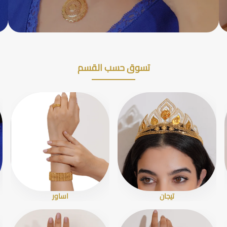
تسوق حسب القسم
تيجان
اساور