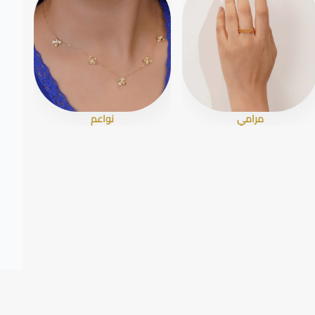
مرامي
نواعم