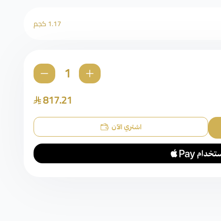
1.17 كجم
817.21
اشتري الآن