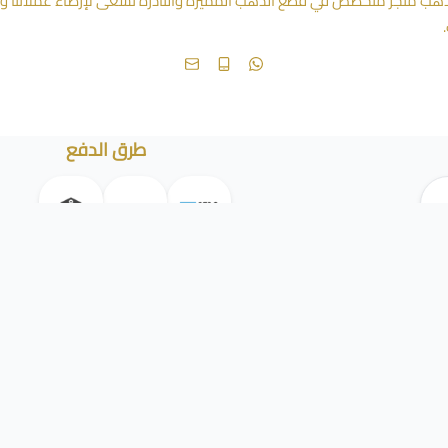
ب متجر متخصص في قطع الذهب المميزة والنادرة نسعى لإرضاء عملائنا ولنص
طرق الدفع