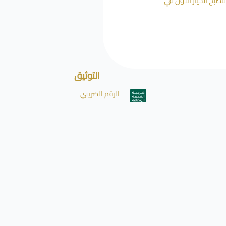
بح الخيار الأول في
التوثيق
الرقم الضريبي
311138525700003
السجل التجاري
7016050358
موثقين لدى منصة
الأعمال