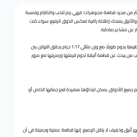
1. جرام من عقد الوفاء أكثر من مجرد قطعة مجوهرات؛ فهي رمز للحب والالتزام ولمسة
 والأنيق يمنحك إطلالة راقية تعكس الذوق الرفيع، سواء كنت
بّر عن مشاعر صادقة.
مصنوعة من ذهب عيار 21 عالي الجودة، لتمنحك لمعانًا طبيعيًا يدوم طويلًا مع وزن مثالي 1.17 جرام يحقق التوازن بين
اسب من يبحث عن قطعة أنيقة تدوم قيمتها ورمزيتها مع مرور
ئم جميع الأذواق. يمكن ارتداؤها منفردة لتبرز جمالها الخاص أو
ي مع مظهر أنيق وخفيف لا يثقل الإصبع. إنها قطعة عملية وجميلة في آن