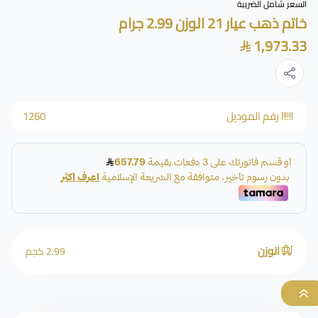
السعر شامل الضريبة
خاتم ذهب عيار 21 الوزن 2.99 جرام
1,973.33
رقم الموديل
1260
الوزن
2.99 كجم