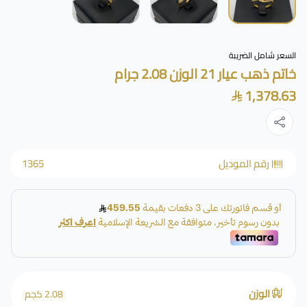
السعر شامل الضريبة
خاتم ذهب عيار 21 الوزن 2.08 جرام
1,378.63
رقم الموديل
1365
الوزن
2.08 كجم