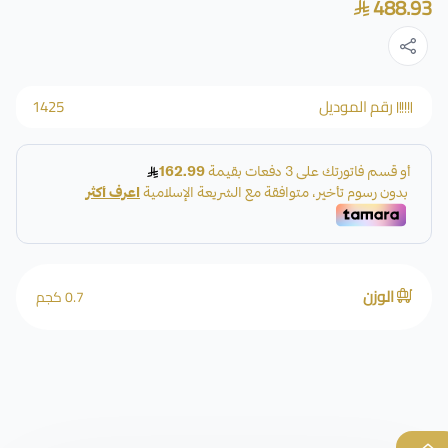
488.93
رقم الموديل
1425
الوزن
0.7 كجم