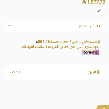
1,677.78
رقم الموديل
1411
الوزن
2.6 كجم