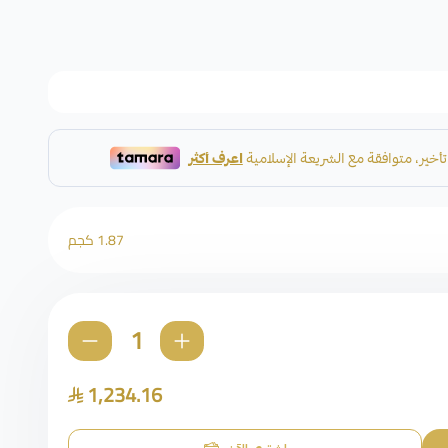
1.87 كجم
1,234.16