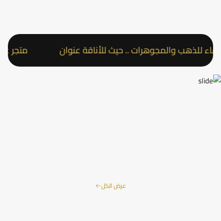
للذهب والمجوهرات .. حيث للأناقة عنوان
متجر عقد الو
عرض الكل