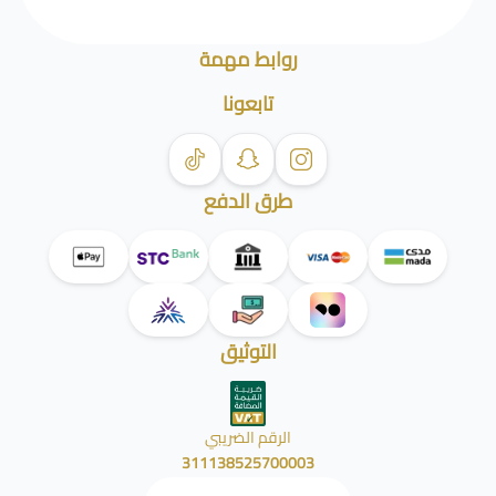
روابط مهمة
تابعونا
طرق الدفع
التوثيق
الرقم الضريبي
311138525700003