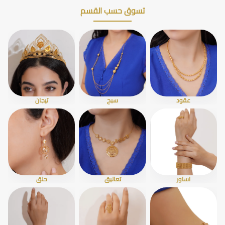
تسوق حسب القسم
عقود
سبح
تيجان
اساور
تعاليق
حلق