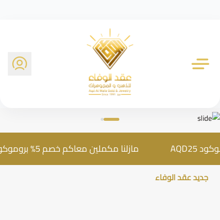
شركة عقد الوفاء للذهب
مازلنا مكملين معاكم خصم 5% بروموكود AQD25
جديد عقد الوفاء