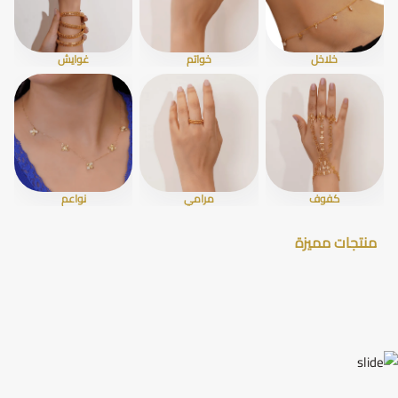
خلاخل
خواتم
غوايش
كفوف
مرامي
نواعم
منتجات مميزة