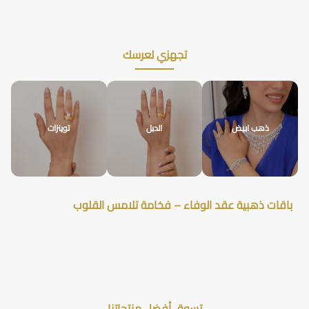
تجهزي لعرسك
ذهب ابيض
الدبل
توينزات
باقات ذهبية عقد الوفاء – فخامة تلامس القلوب
تسوق أفضل منتجاتنا