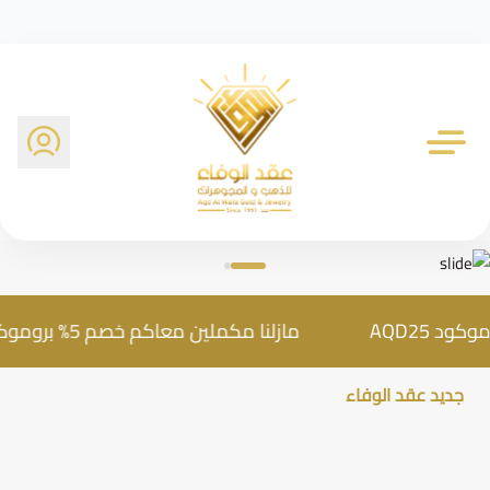
شركة عقد الوفاء للذهب
مازلنا مكملين معاكم خصم 5% بروموكود AQD25
جديد عقد الوفاء