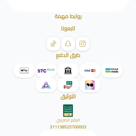
روابط مهمة
تابعونا
طرق الدفع
التوثيق
الرقم الضريبي
311138525700003