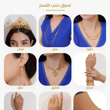
تسوق حسب القسم
عقود
سبح
تيجان
اساور
تعاليق
حلق