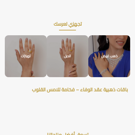
تجهزي لعرسك
ذهب ابيض
الدبل
توينزات
باقات ذهبية عقد الوفاء – فخامة تلامس القلوب
تسوق أفضل منتجاتنا