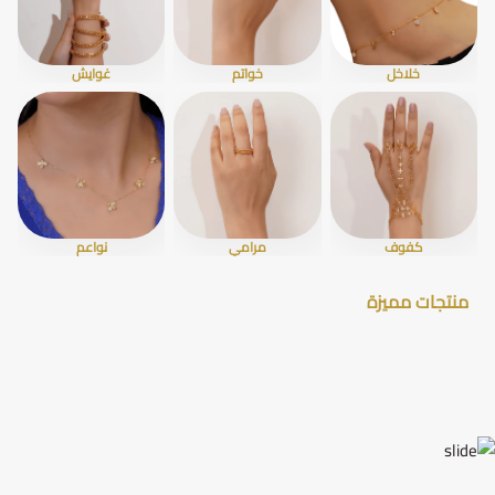
خلاخل
خواتم
غوايش
كفوف
مرامي
نواعم
منتجات مميزة