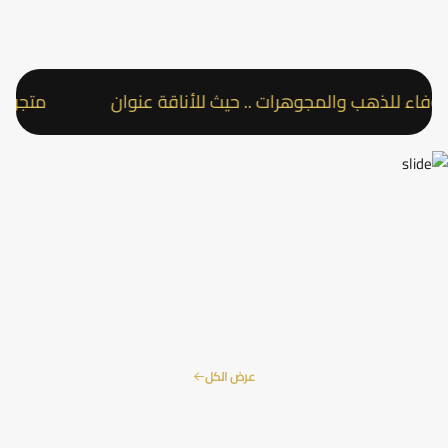
 للذهب والمجوهرات .. حيث للأناقة عنوان
متجر عقد ال
عرض الكل