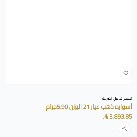
السعر شامل الضريبة
أسواره ذهب عيار 21 الوزن 5.90جرام
3,893.85