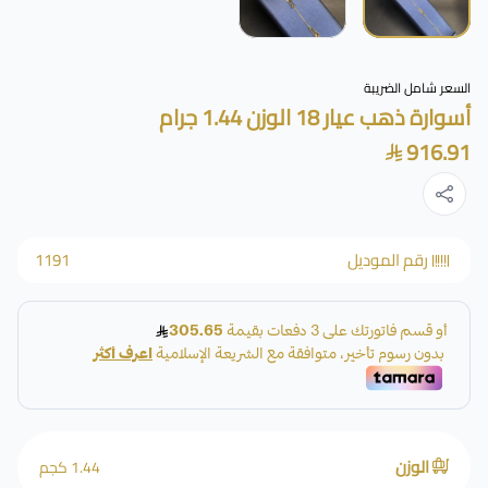
السعر شامل الضريبة
أسوارة ذهب عيار 18 الوزن 1.44 جرام
916.91
رقم الموديل
1191
الوزن
1.44 كجم