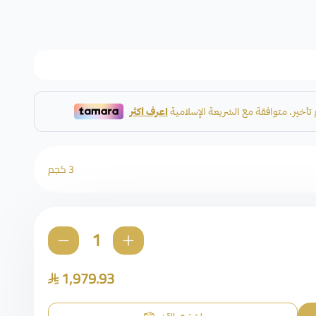
3 كجم
1,979.93