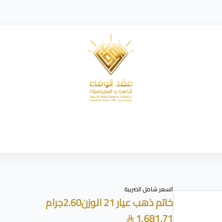
شركة عقد الوفاء للذهب
السعر شامل الضريبة
خاتم ذهب عيار 21 الوزن2.60جرام
1,681.71