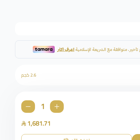
2.6 كجم
1,681.71