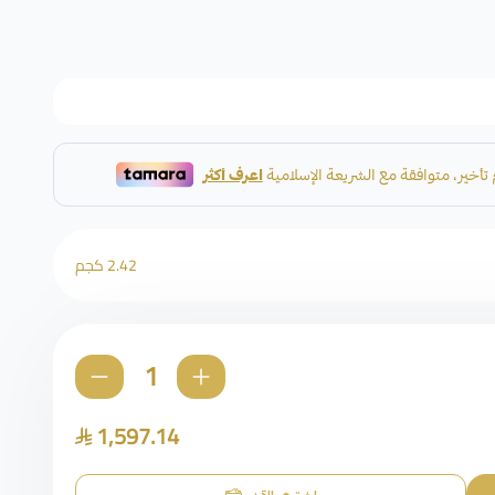
2.42 كجم
1,597.14