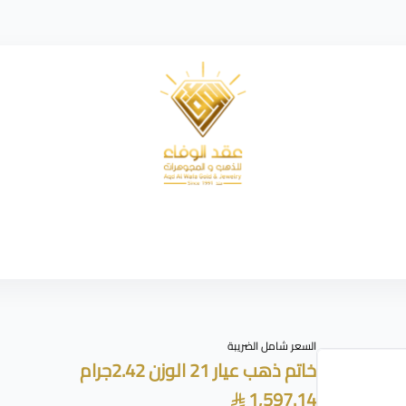
شركة عقد الوفاء للذهب
السعر شامل الضريبة
خاتم ذهب عيار 21 الوزن 2.42جرام
1,597.14