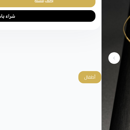
أضف للسلة
أطفال