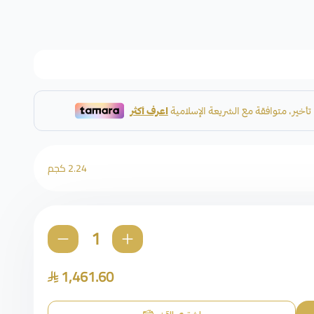
2.24 كجم
1,461.60