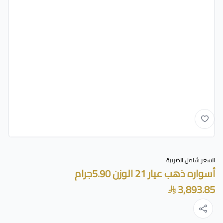
السعر شامل الضريبة
أسواره ذهب عيار 21 الوزن 5.90جرام
3,893.85