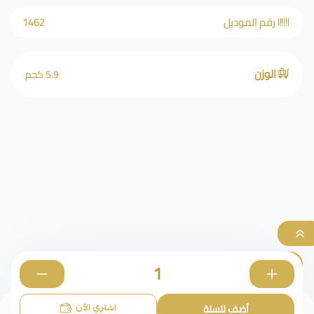
رقم الموديل
1462
الوزن
5.9 كجم
الأساور
0
اشتري الآن
أضف للسلة