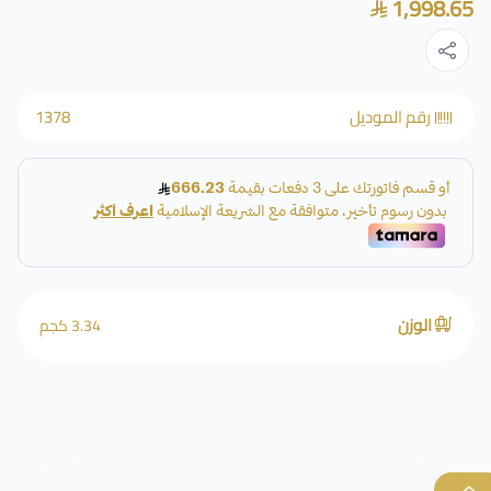
1,998.65
رقم الموديل
1378
الوزن
3.34 كجم